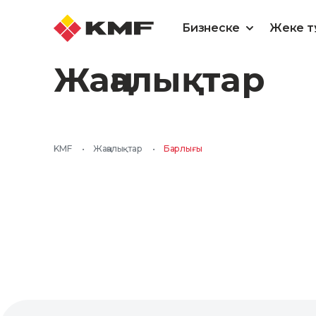
Бизнеске
Жеке т
Жаңалықтар
KMF
•
Жаңалықтар
•
Барлығы