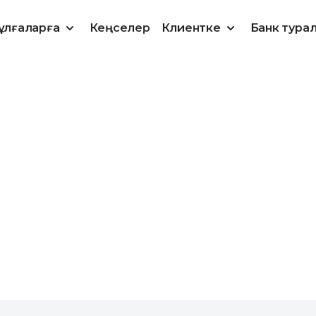
ұлғаларға
Кеңселер
Клиентке
Банк тура