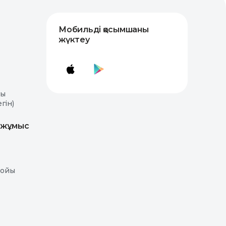
Мобильді қосымшаны
жүктеу
лы
гін)
 жұмыс
бойы