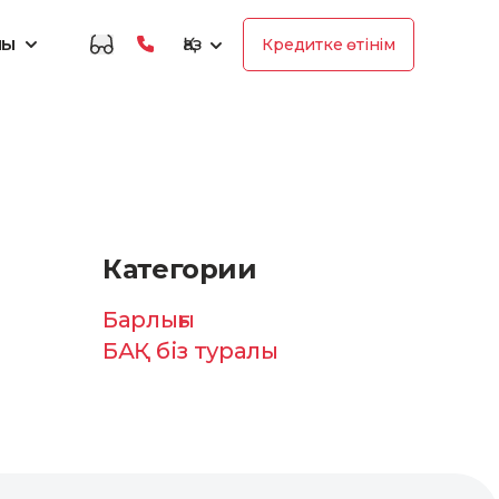
лы
Қаз
Кредитке өтінім
Категории
Барлығы
БАҚ біз туралы