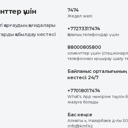
нттер үшін
7474
Жедел желі
і қорғаудың қағидалары
+77273317474
арды қабылдау кестесі
Қалалық телефондар үшін
88000805800
клиенттер үшін (стационар
телефоннан қоңырау шалу те
Байланыс орталығының
кестесі: 24/7
+77018017474
What's App нөміріне тәулік 
жазуға болады
Бас кеңсе
Алматы қ. Назарбаев д-лы 50
info@kmf.kz