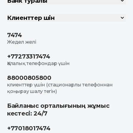
Банк туралы
Клиенттер үшін
7474
Жедел желі
+77273317474
Қалалық телефондар үшін
88000805800
клиенттер үшін (стационарлы телефоннан
қоңырау шалу тегін)
Байланыс орталығының жұмыс
кестесі: 24/7
+77018017474