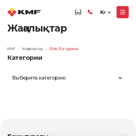
Қаз
Жаңалықтар
KMF
•
Жаңалықтар
•
БАҚ біз туралы
Категории
Выберите категорию