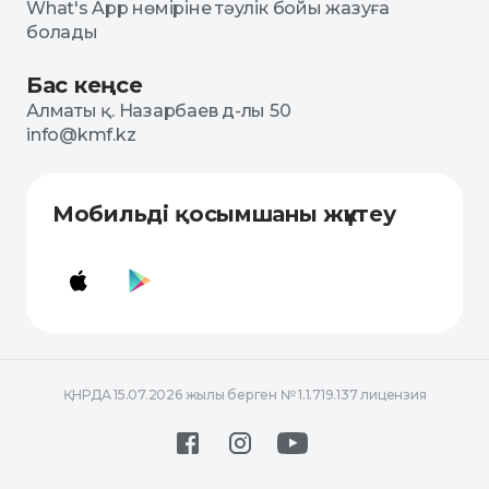
What's App нөміріне тәулік бойы жазуға
болады
Бас кеңсе
Алматы қ. Назарбаев д-лы 50
info@kmf.kz
Мобильді қосымшаны жүктеу
ҚНРДА 15.07.2026 жылы берген № 1.1.719.137 лицензия