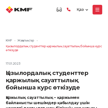
Қаз
KMF
•
Жаңалықтар
•
Қызылордалық студенттер қаржылық сауаттылық бойынша курс
өткізуде
17.01.2023
Қызылордалық студенттер
қаржылық сауаттылық
бойынша курс өткізуде
Қаржылық сауаттылық – қаржымен
байланысты шешімдер қабылдау үшін