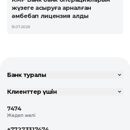
жүзеге асыруға арналған
әмбебап лицензия алды
15.07.2026
Банк туралы
Клиенттер үшін
7474
Жедел желі
+77273317474