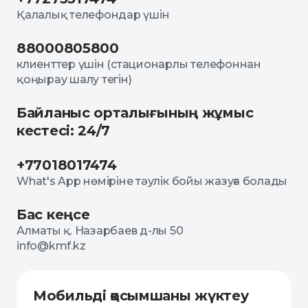
Қалалық телефондар үшін
88000805800
клиенттер үшін (стационарлы телефоннан
қоңырау шалу тегін)
Байланыс орталығының жұмыс
кестесі: 24/7
+77018017474
What's App нөміріне тәулік бойы жазуға болады
Бас кеңсе
Алматы қ. Назарбаев д-лы 50
info@kmf.kz
Мобильді қосымшаны жүктеу