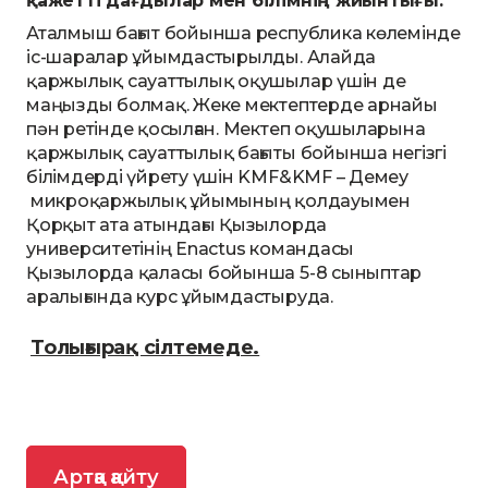
қажетті дағдылар мен білімнің жиынтығы.
Аталмыш бағыт бойынша республика көлемінде
іс-шаралар ұйымдастырылды. Алайда
қаржылық сауаттылық оқушылар үшін де
маңызды болмақ. Жеке мектептерде арнайы
пән ретінде қосылған. Мектеп оқушыларына
қаржылық сауаттылық бағыты бойынша негізгі
білімдерді үйрету үшін KMF&KMF – Демеу
микроқаржылық ұйымының қолдауымен
Қорқыт ата атындағы Қызылорда
университетінің Enactus командасы
Қызылорда қаласы бойынша 5-8 сыныптар
аралығында курс ұйымдастыруда.
Толығырақ сілтемеде.
Артқа қайту