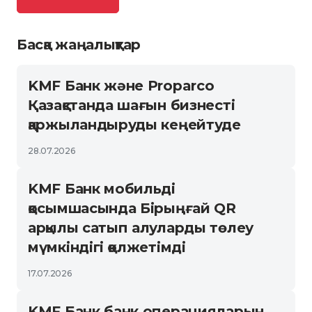
Басқа жаңалықтар
KMF Банк және Proparco
Қазақстанда шағын бизнесті
қаржыландыруды кеңейтуде
28.07.2026
KMF Банк мобильді
қосымшасында Бірыңғай QR
арқылы сатып алуларды төлеу
мүмкіндігі қолжетімді
17.07.2026
KMF Банк банк операцияларын