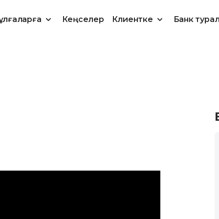
ұлғаларға
Кеңселер
Клиентке
Банк тура