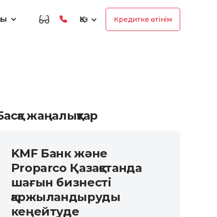
лы
Қаз
Кредитке өтінім
Басқа жаңалықтар
KMF Банк және
Proparco Қазақстанда
шағын бизнесті
қаржыландыруды
кеңейтуде