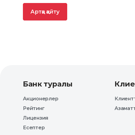
Артқа қайту
Банк туралы
Клие
Акционерлер
Клиентт
Рейтинг
Азаматт
Лицензия
Есептер