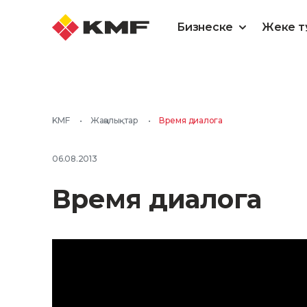
Бизнеске
Жеке т
KMF
•
Жаңалықтар
•
Время диалога
06.08.2013
Время диалога