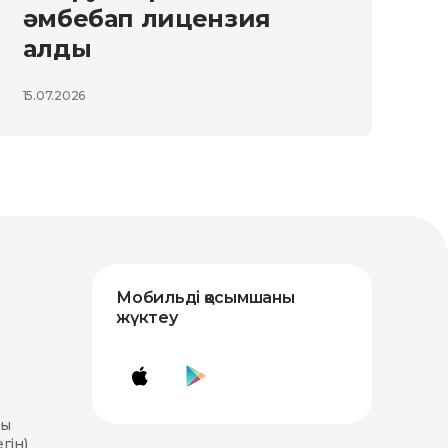
әмбебап лицензия
алды
15.07.2026
Мобильді қосымшаны
жүктеу
лы
гін)