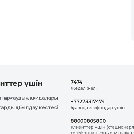
нттер үшін
7474
Жедел желі
і қорғаудың қағидалары
+77273317474
арды қабылдау кестесі
Қалалық телефондар үшін
88000805800
клиенттер үшін (стационар
телефоннан қоңырау шалу те