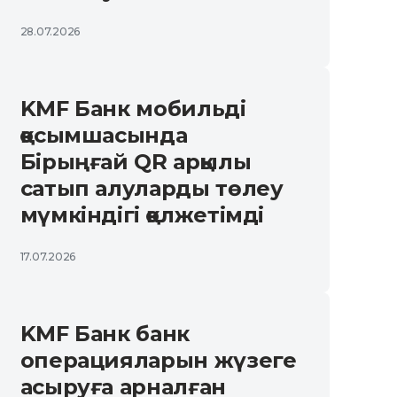
28.07.2026
KMF Банк мобильді
қосымшасында
Бірыңғай QR арқылы
сатып алуларды төлеу
мүмкіндігі қолжетімді
17.07.2026
KMF Банк банк
операцияларын жүзеге
асыруға арналған