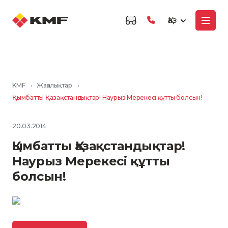
Қаз
KMF
•
Жаңалықтар
•
Қымбатты Қазақстандықтар! Наурыз Мерекесi құтты болсын!
20.03.2014
Қымбатты Қазақстандықтар!
Наурыз Мерекесi құтты
болсын!