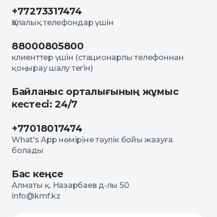
+77273317474
Қалалық телефондар үшін
88000805800
клиенттер үшін (стационарлы телефоннан
қоңырау шалу тегін)
Байланыс орталығының жұмыс
кестесі: 24/7
+77018017474
What's App нөміріне тәулік бойы жазуға
болады
Бас кеңсе
Алматы қ. Назарбаев д-лы 50
info@kmf.kz