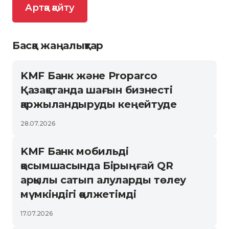
Артқа қайту
Басқа жаңалықтар
KMF Банк және Proparco
Қазақстанда шағын бизнесті
қаржыландыруды кеңейтуде
28.07.2026
KMF Банк мобильді
қосымшасында Бірыңғай QR
арқылы сатып алуларды төлеу
мүмкіндігі қолжетімді
17.07.2026