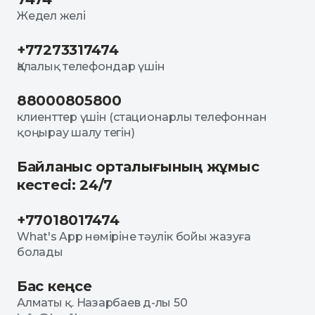
Жедел желі
+77273317474
Қалалық телефондар үшін
88000805800
клиенттер үшін (стационарлы телефоннан
қоңырау шалу тегін)
Байланыс орталығының жұмыс
кестесі: 24/7
+77018017474
What's App нөміріне тәулік бойы жазуға
болады
Бас кеңсе
Алматы қ. Назарбаев д-лы 50