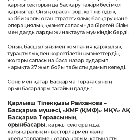
қаржы секторында басқару тәжірибесі мол
қаржыгер. Оның орасан зор, көп жылдық
кәсіби жолы оған стратегиялық басқару және
операциялық қызмет саласында бірегей білім
мен дағдыларды жинақтауға мүмкіндік берді.
Оның басшылығымен компания қаржылық
тұрақтылық пен көрсетілетін қызметтердің
жоғары сапасына баса назар аударып,
нарықта 27 жыл бойы табысты дамып келеді.
Сонымен қатар Басқарма Төрағасының
орынбасарлары тағайындалды:
Қарлығаш Тілекқызы Райханова –
Басқарма мүшесі, «KMF (ҚМФ)» МҚҰ» АҚ
Басқарма Төрағасының
орынбасары,
қаржы секторында,
халықаралық инвесторлармен және
кредиторлармен өзара қарым-қатынасты