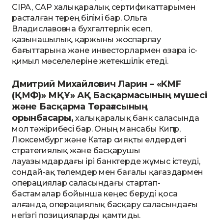
СIPA, СAP халықаралық сертификаттарымен
расталған терең білімі бар. Ольга
Владиславовна бухгалтерлік есеп,
қазынашылық, қаржыны жоспарлау
бағыттарына және инвесторлармен өзара іс-
қимыл мәселелеріне жетекшілік етеді.
Дмитрий Михайлович
Ларин
– «KMF
(ҚМФ)» МҚҰ» АҚ Басқармасының мүшесі
және Басқарма Төрағасының
орынбасары,
халықаралық банк саласында
мол тәжірибесі бар. Оның мансабы Кипр,
Люксембург және Катар сияқты елдердегі
стратегиялық және басқарушы
лауазымдардағы ірі банктерде жұмыс істеуді,
сондай-ақ төлемдер мен бағалы қағаздармен
операциялар саласындағы стартап-
бастамалар бойынша кеңес беруді қоса
алғанда, операциялық басқару саласындағы
негізгі позицияларды қамтиды.