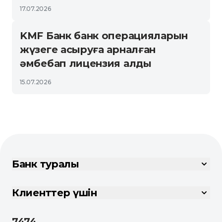
17.07.2026
KMF Банк банк операцияларын
жүзеге асыруға арналған
әмбебап лицензия алды
15.07.2026
Банк туралы
Клиенттер үшін
7474