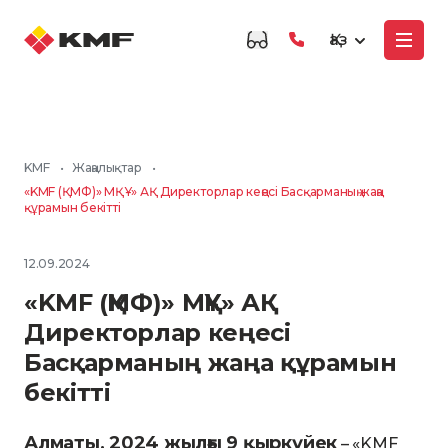
Қаз
KMF
•
Жаңалықтар
•
«KMF (ҚМФ)» МҚҰ» АҚ Директорлар кеңесі Басқарманың жаңа
құрамын бекітті
12.09.2024
«KMF (ҚМФ)» МҚҰ» АҚ
Директорлар кеңесі
Басқарманың жаңа құрамын
бекітті
Алматы, 2024 жылғы 9 қыркүйек
– «KMF