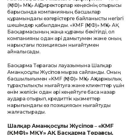
(ҚМФ)» МҚҰ» АҚ Директорлар кеңесінің отырысы
барысында компанияның басшылар
құрамындағы өзгерістерге байланысты негізгі
шешімдер қабылданды. «KMF (ҚМФ)» МҚҰ» АҚ
Басқармасының жаңа құрамы бекітілді, ол
компанияны одан әрі дамытумен және оның
нарықтағы позициясын нығайтумен
айналысады.
Басқарма Төрағасы лауазымына Шалқар
Аманқосұлы Жүсіпов мырза сайланды. Оның
басшылығымен «KMF (ҚМФ)» МҚҰ» АҚ қаржылық
тұрақтылықты нығайтуға және клиенттер үшін
өнім желісін одан әрі кеңейтуге баса назар
аудара отырып, кредиттік қызметтер
нарығындағы өз позициясын нығайтуды
жалғастырады.
Шалқар Аманқосұлы Жүсіпов
«KMF
–
(ҚМФ)» МҚҰ» АҚ Басқарма Төрағасы,