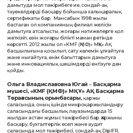
дамытуда мол тәжірибеге ие, сондай-ақ
тәуекелдерді басқару бойынша халықаралық
сертификаты бар. Мансабын 1998 жылы
бастаған ол компанияның филиал желісін
дамытуға атсалысты, жоғары нәтижелерге қол
жеткізіп, өзін жоғары білікті маман ретінде
көрсетті. 2012 жылы ол «KMF (ҚМФ)» МҚҰ» АҚ
басшылығына қосылып, сату көлемін ұлғайтуға
және нығайтуға, өнім бағыттарын дамытуға
және инновациялық шешімдерді енгізуге ден
қойды.
Ольга Владиславовна
Югай
Басқарма
–
мүшесі, «KMF (ҚМФ)» МҚҰ» АҚ Басқарма
Төрағасының орынбасары,
қаржы
саласында, оның ішінде микроқаржыландыру
саласындағы басшылық лауазымдарда 15
жылдан астам жұмыс тәжірибесі бар. Қаржыны
басқару, бухгалтерлік есеп және аудит
саласында мол тәжірибесі, сондай-ақ DipIFR,