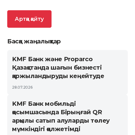
Артқа қайту
Басқа жаңалықтар
KMF Банк және Proparco
Қазақстанда шағын бизнесті
қаржыландыруды кеңейтуде
28.07.2026
KMF Банк мобильді
қосымшасында Бірыңғай QR
арқылы сатып алуларды төлеу
мүмкіндігі қолжетімді