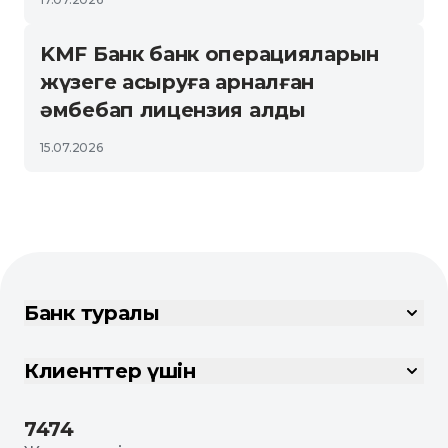
KMF Банк банк операцияларын
жүзеге асыруға арналған
әмбебап лицензия алды
15.07.2026
Банк туралы
Клиенттер үшін
7474