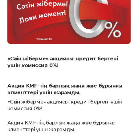
«Сәтін жіберме» акциясы: кредит бергені
үшін комиссия 0%!
Акция KMF-тің барлық жаңа және бұрынғы
клиенттері үшін жарамды.
«Сәтін жіберме» акциясы: кредит бергені үшін
комиссия 0%!
Акция KMF-тің барлық жаңа және бұрынғы
клиенттері үшін жарамды.