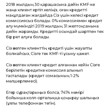
2018 жылдың 30 қарашасына дейін KMF-ке
жаңа клиент ертіп келіңіз, оған кредитті
мақұлдаған жағдайда Сіз үшін келесі кредит
комиссиясыз болады. 0% комиссиямен кредит
алу мүмкіндігі 2019 жылдың 31 желтоқсанына
дейін жарамды. Кредитті осындай шартпен тек
бір рет алуға болады.
Сіз әкелген клиенттің кредиті үшін жауапты
болмайсыз, Сізге тек KMF-ті ұсыну қажет.
Сіз әкелген клиент кредит алғаннан кейін Сізге
берілетін кредитке комиссия алынып
тасталады (кредит сомасының 1-2%
мөлшерлемесі).
Егер сұрақтарыңыз болса, 7474 нөмірі
бойынша колл-орталыққа қоңырау шалыңыз
(ұялы телефоннан тегін).