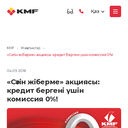
Қаз
KMF
•
Жаңалықтар
•
«Сәтін жіберме» акциясы: кредит бергені үшін комиссия 0%!
04.09.2018
«Сәтін жіберме» акциясы:
кредит бергені үшін
комиссия 0%!