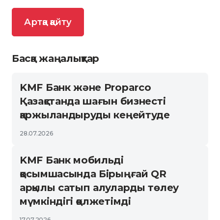
Артқа қайту
Басқа жаңалықтар
KMF Банк және Proparco
Қазақстанда шағын бизнесті
қаржыландыруды кеңейтуде
28.07.2026
KMF Банк мобильді
қосымшасында Бірыңғай QR
арқылы сатып алуларды төлеу
мүмкіндігі қолжетімді
17.07.2026