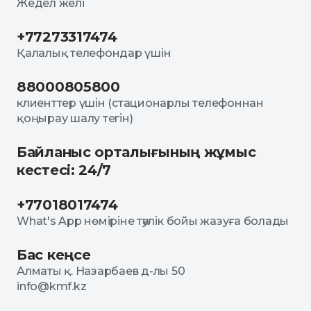
Жедел желі
+77273317474
Қалалық телефондар үшін
88000805800
клиенттер үшін (стационарлы телефоннан
қоңырау шалу тегін)
Байланыс орталығының жұмыс
кестесі: 24/7
+77018017474
What's App нөміріне тәулік бойы жазуға болады
Бас кеңсе
Алматы қ. Назарбаев д-лы 50
info@kmf.kz