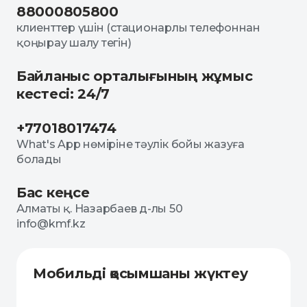
88000805800
клиенттер үшін (стационарлы телефоннан
қоңырау шалу тегін)
Байланыс орталығының жұмыс
кестесі: 24/7
+77018017474
What's App нөміріне тәулік бойы жазуға
болады
Бас кеңсе
Алматы қ. Назарбаев д-лы 50
info@kmf.kz
Мобильді қосымшаны жүктеу