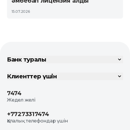
әмбебап лицензия алды
15.07.2026
Банк туралы
Клиенттер үшін
7474
Жедел желі
+77273317474
Қалалық телефондар үшін