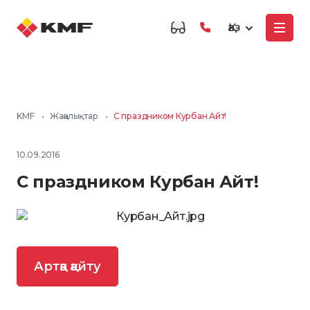
Қаз
KMF
•
Жаңалықтар
•
С праздником Курбан Айт!
10.09.2016
С праздником Курбан Айт!
Артқа қайту