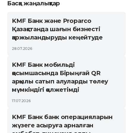
Басқа жаңалықтар
KMF Банк және Proparco
Қазақстанда шағын бизнесті
қаржыландыруды кеңейтуде
28.07.2026
KMF Банк мобильді
қосымшасында Бірыңғай QR
арқылы сатып алуларды төлеу
мүмкіндігі қолжетімді
17.07.2026
KMF Банк банк операцияларын
жүзеге асыруға арналған