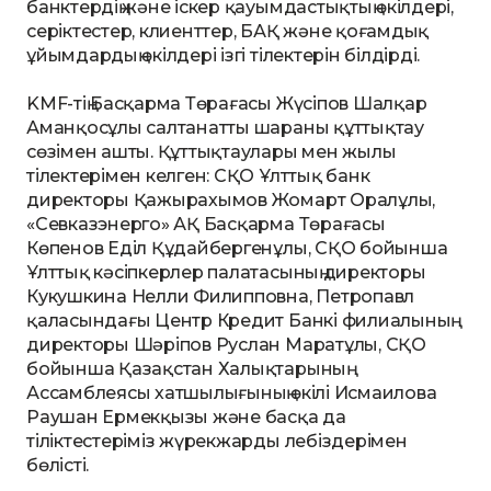
банктердің және іскер қауымдастықтың өкілдері,
серіктестер, клиенттер, БАҚ және қоғамдық
ұйымдардың өкілдері ізгі тілектерін білдірді.
KMF-тің Басқарма Төрағасы Жүсіпов Шалқар
Аманқосұлы салтанатты шараны құттықтау
сөзімен ашты. Құттықтаулары мен жылы
тілектерімен келген: СҚО Ұлттық банк
директоры Қажырахымов Жомарт Оралұлы,
«Севказэнерго» АҚ Басқарма Төрағасы
Көпенов Еділ Құдайбергенұлы, СҚО бойынша
Ұлттық кәсіпкерлер палатасының директоры
Кукушкина Нелли Филипповна, Петропавл
қаласындағы Центр Кредит Банкі филиалының
директоры Шәріпов Руслан Маратұлы, СҚО
бойынша Қазақстан Халықтарының
Ассамблеясы хатшылығының өкілі Исмаилова
Раушан Ермекқызы және басқа да
тіліктестеріміз жүрекжарды лебіздерімен
бөлісті.