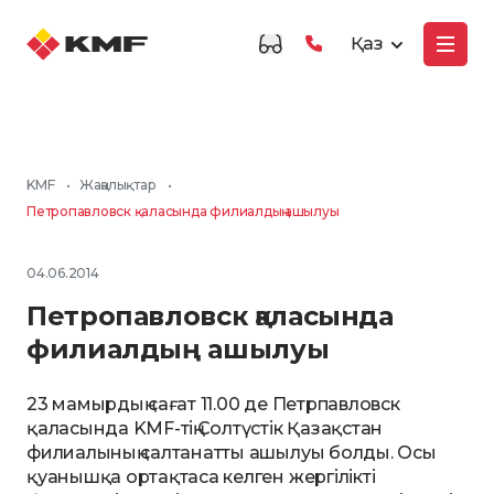
Қаз
KMF
•
Жаңалықтар
•
Петропавловск қаласында филиалдың ашылуы
04.06.2014
Петропавловск қаласында
филиалдың ашылуы
23 мамырдың сағат 11.00 де Петрпавловск
қаласында KMF-тің Солтүстік Қазақстан
филиалының салтанатты ашылуы болды. Осы
қуанышқа ортақтаса келген жергілікті