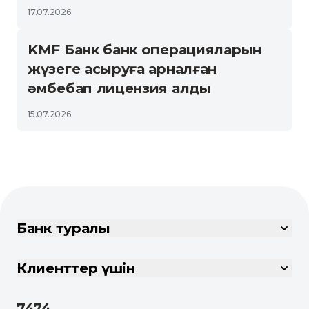
17.07.2026
KMF Банк банк операцияларын
жүзеге асыруға арналған
әмбебап лицензия алды
15.07.2026
Банк туралы
Клиенттер үшін
7474