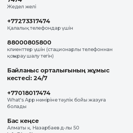
Жедел желі
+77273317474
Қалалық телефондар үшін
88000805800
клиенттер үшін (стационарлы телефоннан
қоңырау шалу тегін)
Байланыс орталығының жұмыс
кестесі: 24/7
+77018017474
What's App нөміріне тәулік бойы жазуға
болады
Бас кеңсе
Алматы қ. Назарбаев д-лы 50