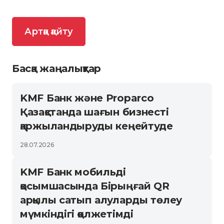
Артқа қайту
Басқа жаңалықтар
KMF Банк және Proparco
Қазақстанда шағын бизнесті
қаржыландыруды кеңейтуде
28.07.2026
KMF Банк мобильді
қосымшасында Бірыңғай QR
арқылы сатып алуларды төлеу
мүмкіндігі қолжетімді