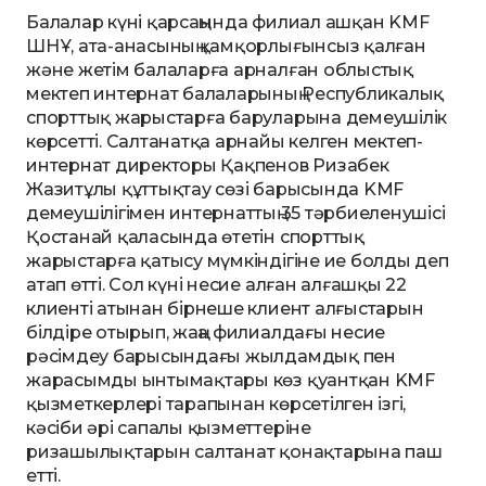
Балалар күні қарсаңында филиал ашқан KMF
ШНҰ, ата-анасының қамқорлығынсыз қалған
және жетім балаларға арналған облыстық
мектеп интернат балаларының Республикалық
спорттық жарыстарға баруларына демеушілік
көрсетті. Салтанатқа арнайы келген мектеп-
интернат директоры Қақпенов Ризабек
Жазитұлы құттықтау сөзі барысында KMF
демеушілігімен интернаттың 35 тәрбиеленушісі
Қостанай қаласында өтетін спорттық
жарыстарға қатысу мүмкіндігіне ие болды деп
атап өтті. Сол күні несие алған алғашқы 22
клиенті атынан бірнеше клиент алғыстарын
білдіре отырып, жаңа филиалдағы несие
рәсімдеу барысындағы жылдамдық пен
жарасымды ынтымақтары көз қуантқан KMF
қызметкерлері тарапынан көрсетілген ізгі,
кәсіби әрі сапалы қызметтеріне
ризашылықтарын салтанат қонақтарына паш
етті.