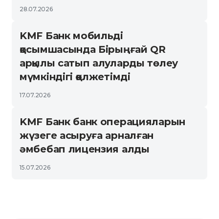
28.07.2026
KMF Банк мобильді
қосымшасында Бірыңғай QR
арқылы сатып алуларды төлеу
мүмкіндігі қолжетімді
17.07.2026
KMF Банк банк операцияларын
жүзеге асыруға арналған
әмбебап лицензия алды
15.07.2026