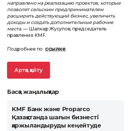
направлено на реализацию проектов, которые
позволят сельским предпринимателям
расширить действующий бизнес, увеличить
доходы и создать дополнительные рабочие
места.
— Шалкар Жусупов, председатель
правления KMF.
ссылке
Подробнее по
.
Артқа қайту
Басқа жаңалықтар
KMF Банк және Proparco
Қазақстанда шағын бизнесті
қаржыландыруды кеңейтуде