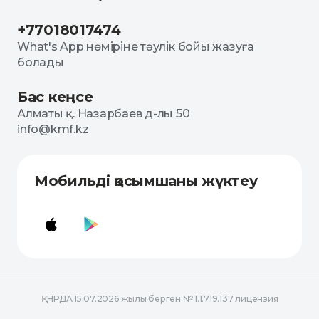
+77018017474
What's App нөміріне тәулік бойы жазуға
болады
Бас кеңсе
Алматы қ. Назарбаев д-лы 50
info@kmf.kz
Мобильді қосымшаны жүктеу
ҚНРДА 15.07.2026 жылы берген № 1.1.719.137 лицензия