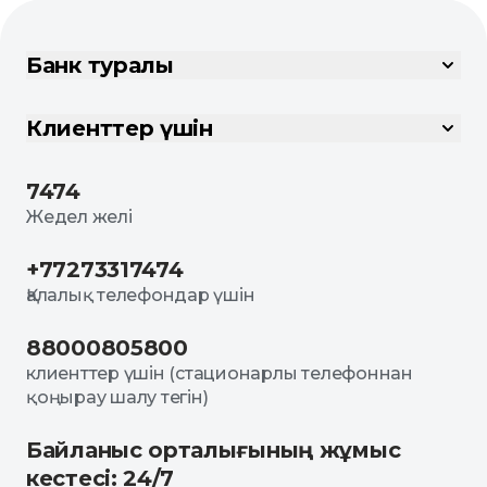
Банк туралы
Клиенттер үшін
7474
Жедел желі
+77273317474
Қалалық телефондар үшін
88000805800
клиенттер үшін (стационарлы телефоннан
қоңырау шалу тегін)
Байланыс орталығының жұмыс
кестесі: 24/7