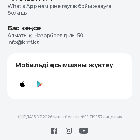
What's App нөміріне тәулік бойы жазуға
болады
Бас кеңсе
Алматы қ. Назарбаев д-лы 50
info@kmf.kz
Мобильді қосымшаны жүктеу
ҚНРДА 15.07.2026 жылы берген № 1.1.719.137 лицензия