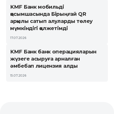
KMF Банк мобильді
қосымшасында Бірыңғай QR
арқылы сатып алуларды төлеу
мүмкіндігі қолжетімді
17.07.2026
KMF Банк банк операцияларын
жүзеге асыруға арналған
әмбебап лицензия алды
15.07.2026