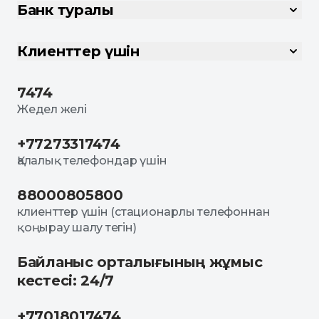
Банк туралы
Клиенттер үшін
7474
Жедел желі
+77273317474
Қалалық телефондар үшін
88000805800
клиенттер үшін (стационарлы телефоннан
қоңырау шалу тегін)
Байланыс орталығының жұмыс
кестесі: 24/7
+77018017474