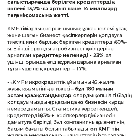
салыстырғанда берілген кредиттердің
көлемі 13,2%-ға артып және 14 миллиард
теңгенің сомасына жетті.
KMF-тің барлық қоржынының ең үлкен көлемі ұсақ
және шағын бизнестің кәсіпкерлерін қолдауға
тиесілі, яғни барлық берілген кредиттердің 60%-
ы. Екінші орынды агробизнестің өкілдеріне
арналған
кредиттер иеленеді - 23%
, ал
үшінші орында елдің тұрғындарына арналған
тұтынушылық кредиттері –
17%
.
- «KMF микрокредиттік ұйымының 16 жылға
жуық қызметінің нәтижесі –
бұл 180 мыңнан
астам қазақстандықтар
, олардың көпшілігі біздің
қолдауымыздың арқасында өз бизнесін құрды
немесе дамытты. Статистика көрсеткендей,
кредиттердің 83%-ы кәсіпкерлердің бизнесін
дамытуға берілді, бұл компанияның қызметінің
басым бағыты болып табылады,
ол KMF-тің
жалғыз миссиясына
– клиенттерімізге сапалы