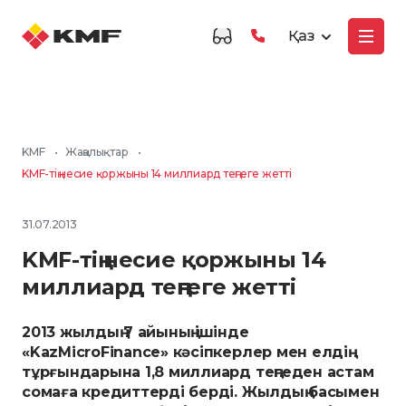
Қаз
KMF
•
Жаңалықтар
•
KMF-тің несие қоржыны 14 миллиард теңгеге жетті
31.07.2013
KMF-тің несие қоржыны 14
миллиард теңгеге жетті
2013 жылдың 7 айының ішінде
«KazMicroFinance» кәсіпкерлер мен елдің
тұрғындарына 1,8 миллиард теңгеден астам
сомаға кредиттерді берді. Жылдың басымен