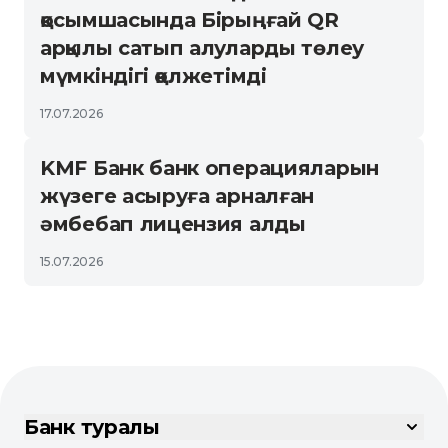
қосымшасында Бірыңғай QR
арқылы сатып алуларды төлеу
мүмкіндігі қолжетімді
17.07.2026
KMF Банк банк операцияларын
жүзеге асыруға арналған
әмбебап лицензия алды
15.07.2026
Банк туралы