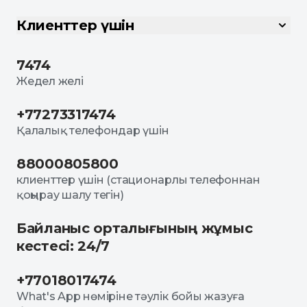
Клиенттер үшін
7474
Жедел желі
+77273317474
Қалалық телефондар үшін
88000805800
клиенттер үшін (стационарлы телефоннан
қоңырау шалу тегін)
Байланыс орталығының жұмыс
кестесі: 24/7
+77018017474
What's App нөміріне тәулік бойы жазуға