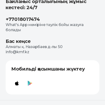
Байланыс орталығының жұмыс
кестесі: 24/7
+77018017474
What's App нөміріне тәулік бойы жазуға
болады
Бас кеңсе
Алматы қ. Назарбаев д-лы 50
info@kmf.kz
Мобильді қосымшаны жүктеу