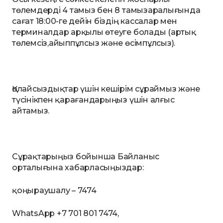
төлемдерді 4 тамыз бен 8 тамызаралығында
сағат 18:00-ге дейін біздің кассалар мен
терминалдар арқылы өтеуге болады (артық
төлемсіз,айыппұлсыз және өсімпұлсыз).
Қолайсыздықтар үшін кешірім сұраймыз және
түсінікпен қарағандарыңыз үшін алғыс
айтамыз.
Сұрақтарыңыз бойынша Байланыс
орталығына хабарласыңыздар:
қоңыраушалу – 7474
WhatsApp +7 701 801 7474,