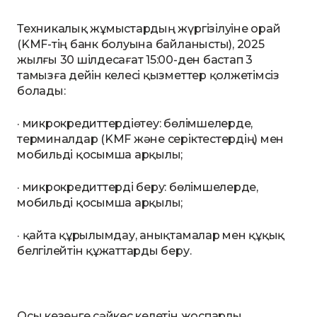
Техникалық жұмыстардың жүргізілуіне орай
(KMF-тің банк болуына байланысты), 2025
жылғы 30 шілдесағат 15:00-ден бастап 3
тамызға дейін келесі қызметтер қолжетімсіз
болады:
· микрокредиттердіөтеу: бөлімшелерде,
терминалдар (KMF және серіктестердің) мен
мобильді қосымша арқылы;
· микрокредиттерді беру: бөлімшелерде,
мобильді қосымша арқылы;
· қайта құрылымдау, анықтамалар мен құқық
белгілейтін құжаттарды беру.
Осы кезеңге сәйкес келетін жоспарлы