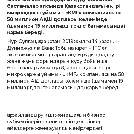
бастамалар аясында Қазақстандағы ең ірі
микроқаржы ұйымы - «KMF» компаниясына
50 миллион АҚШ доллары көлемінде
(шамамен 19 миллиард теңге баламасында)
қарыз береді.
Нұр-Сұлтан, Қазақстан, 2019 жылғы 14 қазан. —
Дүниежүзілік Банк Тобына кіретін IFC ел
экономикасын әртараптандыруды қолдау
және жұмыс орындарын құру бойынша
бастамалар аясында Қазақстандағы ең ірі
микроқаржы ұйымы - «KMF» компаниясына 50
миллион АҚШ доллары көлемінде (шамамен 19
миллиард теңге баламасында) қарыз береді.
Қаржыландыру кіші және шағын бизнес
субъектілеріне, соның ішінде кәсіпкер
әйелдерге және ауылдық өңірлердегі