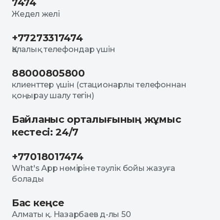
7474
Жедел желі
+77273317474
Қалалық телефондар үшін
88000805800
клиенттер үшін (стационарлы телефоннан
қоңырау шалу тегін)
Байланыс орталығының жұмыс
кестесі: 24/7
+77018017474
What's App нөміріне тәулік бойы жазуға
болады
Бас кеңсе
Алматы қ. Назарбаев д-лы 50