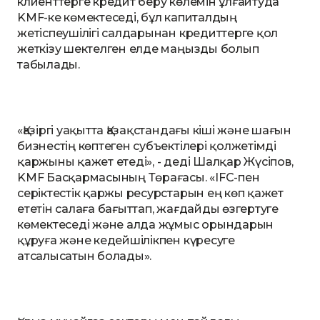
клиенттерге кредит беру көлемін ұлғайтуда
KMF-ке көмектеседі, бұл капиталдың
жетіспеушілігі салдарынан кредиттерге қол
жеткізу шектелген елде маңызды болып
табылады.
«Қазіргі уақытта Қазақстандағы кіші және шағын
бизнестің көптеген субъектілері қолжетімді
қаржыны қажет етеді», - деді Шалқар Жүсіпов,
KMF Басқармасының Төрағасы. «IFC-пен
серіктестік қаржы ресурстарын ең көп қажет
ететін салаға бағыттап, жағдайды өзгертуге
көмектеседі және алда жұмыс орындарын
құруға және кедейшілікпен күресуге
атсалысатын болады».