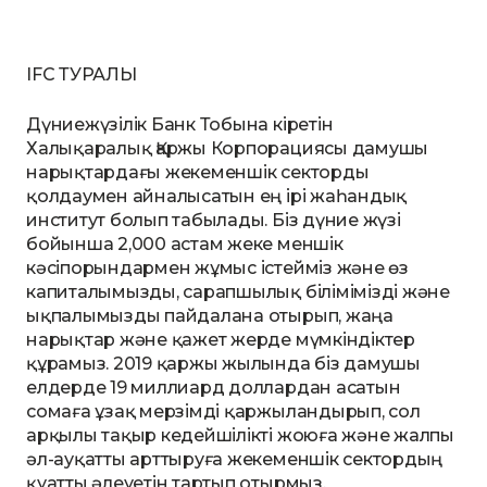
IFC ТУРАЛЫ
Дүниежүзілік Банк Тобына кіретін
Халықаралық Қаржы Корпорациясы дамушы
нарықтардағы жекеменшік секторды
қолдаумен айналысатын ең ірі жаһандық
институт болып табылады. Біз дүние жүзі
бойынша 2,000 астам жеке меншік
кәсіпорындармен жұмыс істейміз және өз
капиталымызды, сарапшылық білімімізді және
ықпалымызды пайдалана отырып, жаңа
нарықтар және қажет жерде мүмкіндіктер
құрамыз. 2019 қаржы жылында біз дамушы
елдерде 19 миллиард доллардан асатын
сомаға ұзақ мерзімді қаржыландырып, сол
арқылы тақыр кедейшілікті жоюға және жалпы
әл-ауқатты арттыруға жекеменшік сектордың
қуатты әлеуетін тартып отырмыз.