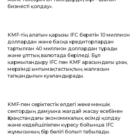
бизнесті қолдау».
KMF-тің алатын қарызы IFC беретін 10 миллион
доллардан және басқа кредиторлардан
тартылған 40 миллион доллардан тұрады
және ұлттық валютада беріледі. Бұл
қаржыландыру IFC пен KMF арасындағы ұзақ
мерзімді ынтымақтастықтың жалғасын
тапқандығын куәландырады.
KMF-пен серіктестік елдегі жеке меншік
сектордың дамуына жағдай жасау есебінен
Қазақстандағы экономикалық өсімді қолдау
және кедейшілікпен күресу бойынша IFC
жұмысының бір бөлігі болып табылады.