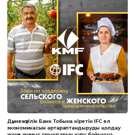
Дүниежүзілік Банк Тобына кіретін IFC ел
экономикасын әртараптандыруды қолдау
және жұмыс орындарын құру бойынша