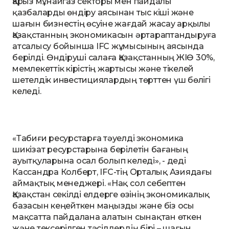
Қарыз мұнайгаз секторы мен пайдалы
қазбаларды өндіру аясынан тыс кіші және
шағын бизнестің өсуіне жағдай жасау арқылы
Қазақстанның экономикасын әртараптандыруға
атсалысу бойынша IFC жұмысының аясында
берілді. Өндіруші салаға Қазақстанның ЖІӨ 30%,
мемлекеттік кірістің жартысы және тікелей
шетелдік инвестициялардың төрттен үш бөлігі
келеді.
«Табиғи ресурстарға тәуелді экономика
шикізат ресурстарына берілетін бағаның
ауытқуларына осал болып келеді», - деді
Кассандра Колберт, IFC-тің Орталық Азиядағы
аймақтық менеджері. «Нақ сол себептен
Қазақстан секілді елдерге өзінің экономикалық
базасын кеңейткен маңызды және біз осы
мақсатта пайдалана алатын сынақтан өткен
және тексерілген тәсілдердің бірі – шағын