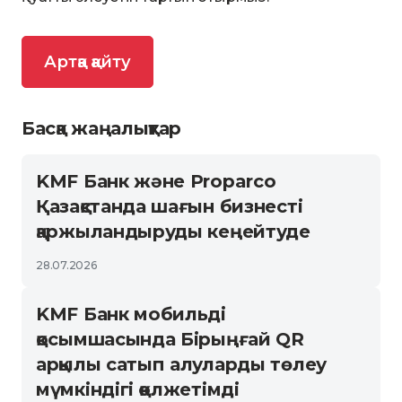
Артқа қайту
Басқа жаңалықтар
KMF Банк және Proparco
Қазақстанда шағын бизнесті
қаржыландыруды кеңейтуде
28.07.2026
KMF Банк мобильді
қосымшасында Бірыңғай QR
арқылы сатып алуларды төлеу
мүмкіндігі қолжетімді