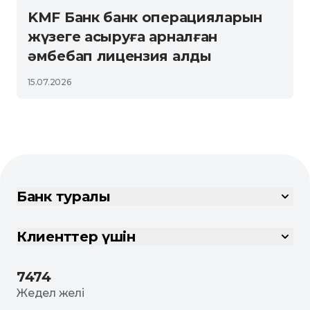
KMF Банк банк операцияларын
жүзеге асыруға арналған
әмбебап лицензия алды
15.07.2026
Банк туралы
Клиенттер үшін
7474
Жедел желі