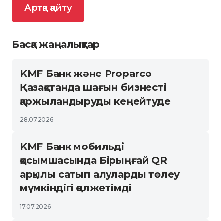
Артқа қайту
Басқа жаңалықтар
KMF Банк және Proparco
Қазақстанда шағын бизнесті
қаржыландыруды кеңейтуде
28.07.2026
KMF Банк мобильді
қосымшасында Бірыңғай QR
арқылы сатып алуларды төлеу
мүмкіндігі қолжетімді
17.07.2026