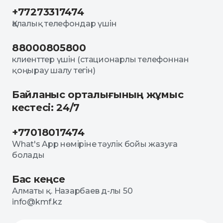
+77273317474
Қалалық телефондар үшін
88000805800
клиенттер үшін (стационарлы телефоннан
қоңырау шалу тегін)
Байланыс орталығының жұмыс
кестесі: 24/7
+77018017474
What's App нөміріне тәулік бойы жазуға
болады
Бас кеңсе
Алматы қ. Назарбаев д-лы 50
info@kmf.kz