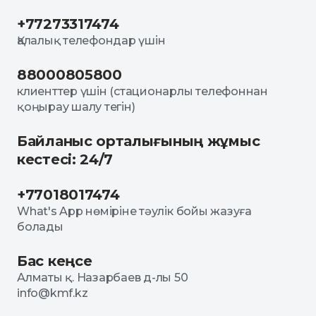
+77273317474
Қалалық телефондар үшін
88000805800
клиенттер үшін (стационарлы телефоннан
қоңырау шалу тегін)
Байланыс орталығының жұмыс
кестесі: 24/7
+77018017474
What's App нөміріне тәулік бойы жазуға
болады
Бас кеңсе
Алматы қ. Назарбаев д-лы 50
info@kmf.kz