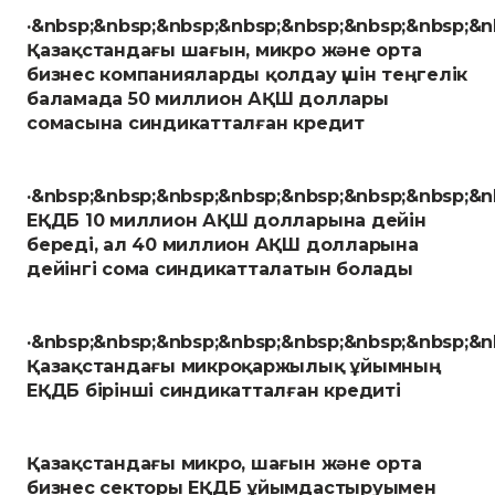
·&nbsp;&nbsp;&nbsp;&nbsp;&nbsp;&nbsp;&nbsp;&n
Қазақстандағы шағын, микро және орта
бизнес компанияларды қолдау үшін теңгелік
баламада 50 миллион АҚШ доллары
сомасына синдикатталған кредит
·&nbsp;&nbsp;&nbsp;&nbsp;&nbsp;&nbsp;&nbsp;&n
ЕҚДБ 10 миллион АҚШ долларына дейін
береді, ал 40 миллион АҚШ долларына
дейінгі сома синдикатталатын болады
·&nbsp;&nbsp;&nbsp;&nbsp;&nbsp;&nbsp;&nbsp;&n
Қазақстандағы микроқаржылық ұйымның
ЕҚДБ бірінші синдикатталған кредиті
Қазақстандағы микро, шағын және орта
бизнес секторы ЕҚДБ ұйымдастыруымен