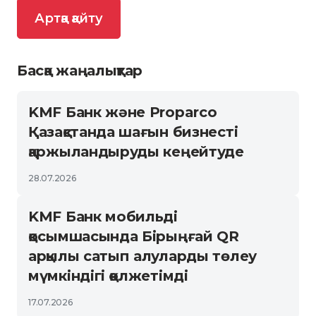
Артқа қайту
Басқа жаңалықтар
KMF Банк және Proparco
Қазақстанда шағын бизнесті
қаржыландыруды кеңейтуде
28.07.2026
KMF Банк мобильді
қосымшасында Бірыңғай QR
арқылы сатып алуларды төлеу
мүмкіндігі қолжетімді
17.07.2026