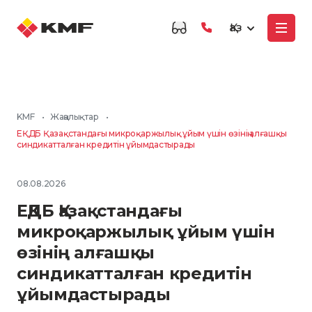
Қаз
KMF
•
Жаңалықтар
•
ЕҚДБ Қазақстандағы микроқаржылық ұйым үшін өзінің алғашқы
синдикатталған кредитін ұйымдастырады
08.08.2026
ЕҚДБ Қазақстандағы
микроқаржылық ұйым үшін
өзінің алғашқы
синдикатталған кредитін
ұйымдастырады