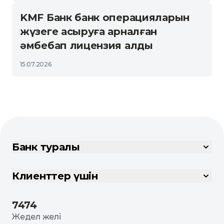
KMF Банк банк операцияларын
жүзеге асыруға арналған
әмбебап лицензия алды
15.07.2026
Банк туралы
Клиенттер үшін
7474
Жедел желі