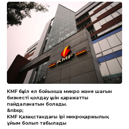
KMF бүкіл ел бойынша микро және шағын
бизнесті қолдау үшін қаражатты
пайдаланатын болады.
&nbsp;
KMF Қазақстандағы ірі микроқаржылық
ұйым болып табылады