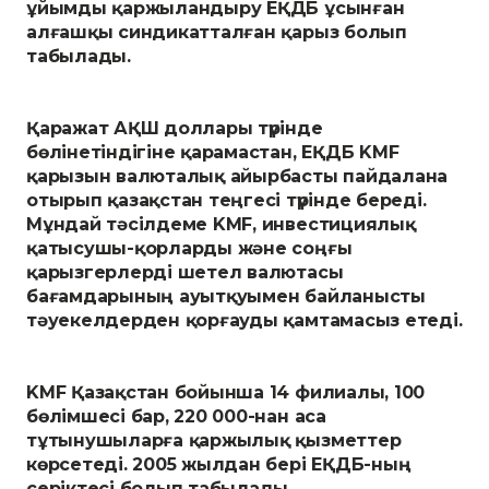
ұйымды қаржыландыру ЕҚДБ ұсынған
алғашқы синдикатталған қарыз болып
табылады.
Қаражат АҚШ доллары түрінде
бөлінетіндігіне қарамастан, ЕҚДБ KMF
қарызын валюталық айырбасты пайдалана
отырып қазақстан теңгесі түрінде береді.
Мұндай тәсілдеме KMF, инвестициялық
қатысушы-қорларды және соңғы
қарызгерлерді шетел валютасы
бағамдарының ауытқуымен байланысты
тәуекелдерден қорғауды қамтамасыз етеді.
KMF Қазақстан бойынша 14 филиалы, 100
бөлімшесі бар, 220 000-нан аса
тұтынушыларға қаржылық қызметтер
көрсетеді. 2005 жылдан бері ЕҚДБ-ның
серіктесі болып табылады.