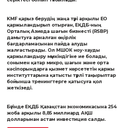
KMF қарыз берудің жаңа түрі арқылы ЕО
қаржыландырып отырған, ЕҚДБ-ның
Орталық Азияда шағын бизнесті (RSBP)
дамытуға арналған өңірлік
бағдарламасынан пайда алуды
жалғастырады. Ол МШОК ноу-хауды
қаржыландыру мүмкіндігіне ие болады,
сонымен қатар микро, шағын және орта
кәсіпорындарға қызмет көрсететін қаржы
институттарына қатысты түрлі тақырыптар
бойынша тренингтерге қатысуға қол
жеткізеді.
Бүгінде ЕҚДБ Қазақстан экономикасына 254
жоба арқылы 8,85 миллиард АҚШ
долларынан астам инвестиция салды.