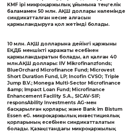
KMF ірі микроқаржылық ұйымына теңгелік
баламамен 50 млн. АҚШ доллары көлемінде
синдикатталған несие алғасын
қаржыландыруға қол жетімді болады.
10 млн. АҚШ долларына дейінгі қаржыны
ЕҚДБ меншікті қаражаты есебінен
қаржыландыратын болады, ал қалған 40
млн.АҚШ доллары: IIV Mikrofinanzfonds;
BlueOrchard Microfinance Fund; Microvest
Short Duration Fund, LP; Incofin CVSO; Triple
Jump B.V.; Monega Multi-Sector Microfinance
&amp; Impact Loan Fund; Microfinance
Enhancement Facility S.A., SICAV-SIF;
responsAbility Investments AG-мен
басқарылған қорлары; және Bank im Bistum
Essen eG. микроқаржылық инвестициялық
қорларының есебінен синдикатталатын
болады. Қазақстандағы микроқаржылық