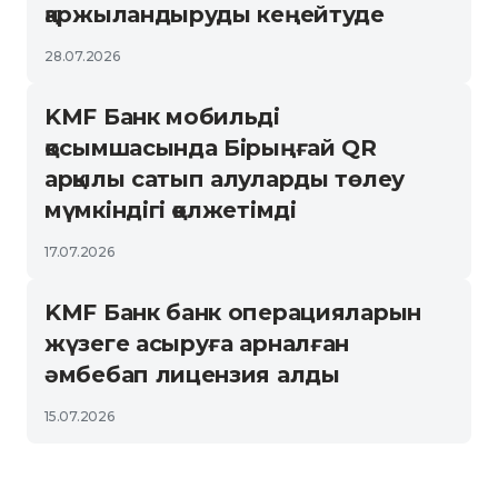
қаржыландыруды кеңейтуде
28.07.2026
KMF Банк мобильді
қосымшасында Бірыңғай QR
арқылы сатып алуларды төлеу
мүмкіндігі қолжетімді
17.07.2026
KMF Банк банк операцияларын
жүзеге асыруға арналған
әмбебап лицензия алды
15.07.2026