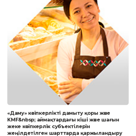
«Даму» кәсіпкерлікті дамыту қоры және
KMF&nbsp; аймақтардағы кіші және шағын
жеке кәсіпкерлік субъектілерін
жеңілдетілген шарттарда қаржыландыру