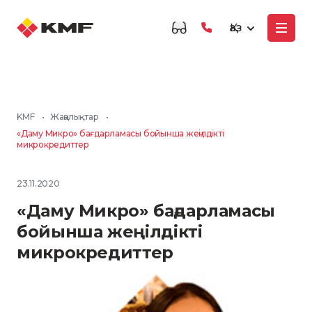
Қаз
KMF
•
Жаңалықтар
•
«Даму Микро» бағдарламасы бойынша жеңілдікті
микрокредиттер
23.11.2020
«Даму Микро» бағдарламасы
бойынша жеңілдікті
микрокредиттер