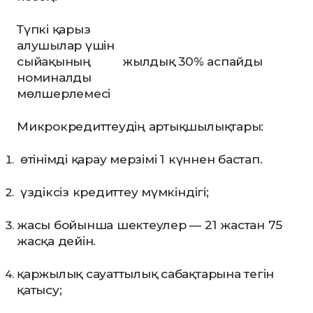
Түпкі қарыз
алушылар үшін
сыйақының
жылдық 30% аспайды
номиналды
мөлшерлемесі
Микрокредиттеудің артықшылықтары:
өтінімді қарау мерзімі 1 күннен бастап.
үздіксіз кредиттеу мүмкіндігі;
жасы бойынша шектеулер — 21 жастан 75
жасқа дейін.
қаржылық сауаттылық сабақтарына тегін
қатысу;