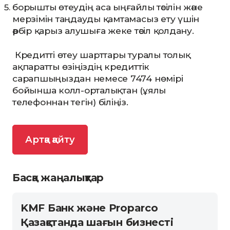
борышты өтеудің аса ыңғайлы тәсілін және
мерзімін таңдауды қамтамасыз ету үшін
әрбір қарыз алушыға жеке тәсіл қолдану.
Кредитті өтеу шарттары туралы толық
ақпаратты өзіңіздің кредиттік
сарапшыңыздан немесе 7474 нөмірі
бойынша колл-орталықтан (ұялы
телефоннан тегін) біліңіз.
Артқа қайту
Басқа жаңалықтар
KMF Банк және Proparco
Қазақстанда шағын бизнесті