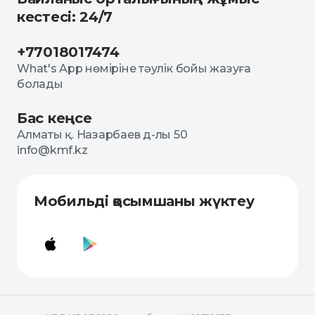
кестесі: 24/7
+77018017474
What's App нөміріне тәулік бойы жазуға
болады
Бас кеңсе
Алматы қ. Назарбаев д-лы 50
info@kmf.kz
Мобильді қосымшаны жүктеу