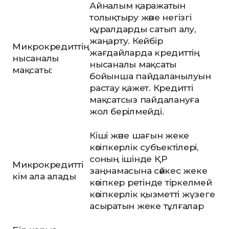
Айналым қаражатын
толықтыру және негізгі
құралдарды сатып алу,
жаңарту. Кейбір
Микрокредиттің
жағдайларда кредиттің
нысаналы
нысаналы мақсаты
мақсаты:
бойынша пайдаланылуын
растау қажет. Кредитті
мақсатсыз пайдалануға
жол берілмейді.
Кіші және шағын жеке
кәсіпкерлік субъектілері,
соның ішінде ҚР
Микрокредитті
заңнамасына сәйкес жеке
кім ала алады
кәсіпкер ретінде тіркелмей
кәсіпкерлік қызметті жүзеге
асыратын жеке тұлғалар