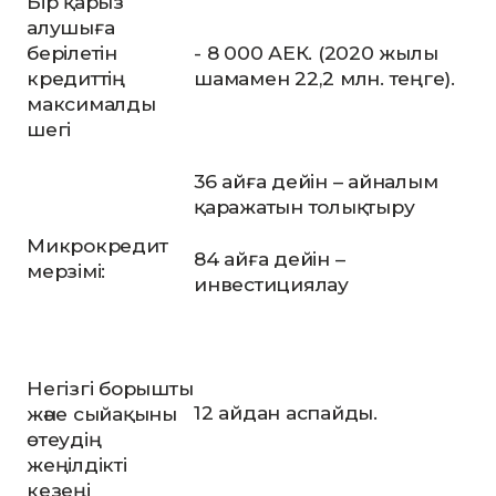
Бір қарыз
алушыға
берілетін
- 8 000 АЕК. (2020 жылы
кредиттің
шамамен 22,2 млн. теңге).
максималды
шегі
36 айға дейін – айналым
қаражатын толықтыру
Микрокредит
84 айға дейін –
мерзімі:
инвестициялау
Негізгі борышты
12 айдан аспайды.
және сыйақыны
өтеудің
жеңілдікті
кезеңі