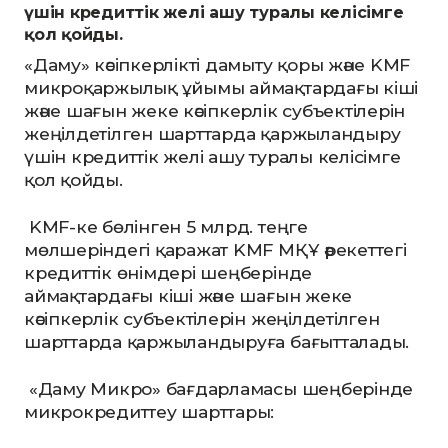
үшін кредиттік желі ашу туралы келісімге
қол қойды.
«Даму» кәсіпкерлікті дамыту қоры және KMF
микроқаржылық ұйымы аймақтардағы кіші
және шағын жеке кәсіпкерлік субъектілерін
жеңілдетілген шарттарда қаржыландыру
үшін кредиттік желі ашу туралы келісімге
қол қойды.
KMF-ке бөлінген 5 млрд. теңге
мөлшеріндегі қаражат KMF МҚҰ әрекеттегі
кредиттік өнімдері шеңберінде
аймақтардағы кіші және шағын жеке
кәсіпкерлік субъектілерін жеңілдетілген
шарттарда қаржыландыруға бағытталады.
«Даму Микро» бағдарламасы шеңберінде
микрокредиттеу шарттары: