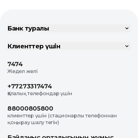
Банк туралы
Клиенттер үшін
7474
Жедел желі
+77273317474
Қалалық телефондар үшін
88000805800
клиенттер үшін (стационарлы телефоннан
қоңырау шалу тегін)
Байланыс орталығының жұмыс