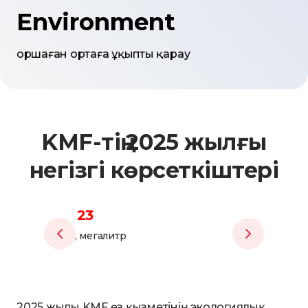
Environment
Қоршаған ортаға ұқыпты қарау
KMF-тің 2025 жылғы
негізгі көрсеткіштері
23
2 129 292
Су алу, мегалитр
Электр энергиясы, кВт·
2025 жылы KMF өз қызметінің экологиялық