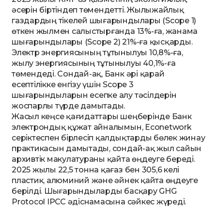
әсерін біртіндеп төмендетті. Жылыжайлық
газдардың тікелей шығарындылары (Scope 1)
өткен жылмен салыстырғанда 13%-ға, жанама
шығарындылары (Scope 2) 21%-ға қысқарды.
Электр энергиясының тұтынылуы 10,8%-ға,
жылу энергиясының тұтынылуы 40,1%-ға
төмендеді. Сондай-ақ, Банк әрі қарай
есептілікке енгізу үшін Scope 3
шығарындыларын есепке алу тәсілдерін
жоспарлы түрде дамытады.
Жасыл кеңсе қағидаттары шеңберінде Банк
электрондық құжат айналымын, Econetwork
серіктеспен бірлесіп қалдықтарды бөлек жинау
практикасын дамытады, сондай-ақ жыл сайын
архивтік макулатураны қайта өңдеуге береді.
2025 жылы 22,5 тонна қағаз бен 305,6 келі
пластик, алюминий және әйнек қайта өңдеуге
берілді. Шығарындыларды басқару GHG
Protocol IPCC әдіснамасына сәйкес жүреді.