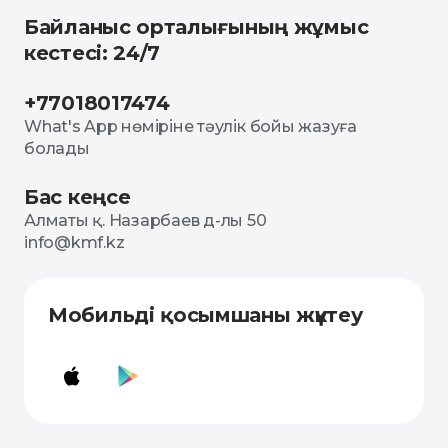
Байланыс орталығының жұмыс
кестесі: 24/7
+77018017474
What's App нөміріне тәулік бойы жазуға
болады
Бас кеңсе
Алматы қ. Назарбаев д-лы 50
info@kmf.kz
Мобильді қосымшаны жүктеу