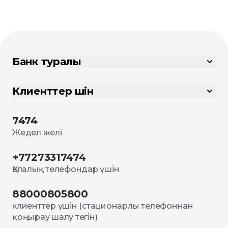
Банк туралы
Клиенттер үшін
7474
Жедел желі
+77273317474
Қалалық телефондар үшін
88000805800
клиенттер үшін (стационарлы телефоннан
қоңырау шалу тегін)