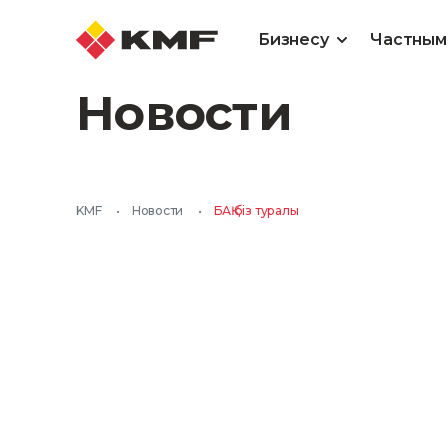
Бизнесу
Частным
Новости
KMF
•
Новости
•
БАҚ біз туралы