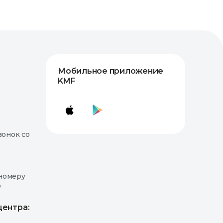
Мобильное приложение
KMF
вонок со
номеру
о
центра: