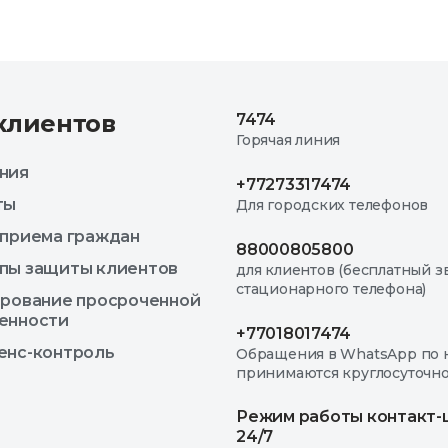
клиентов
7474
Горячая линия
ния
+77273317474
ты
Для городских телефонов
 приема граждан
88000805800
пы защиты клиентов
для клиентов (бесплатный з
стационарного телефона)
ирование просроченной
енности
+77018017474
енс-контроль
Обращения в WhatsApp по 
принимаются круглосуточн
Режим работы контакт-
24/7