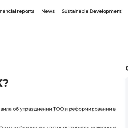
inancial reports
News
Sustainable Development
К?
вила об упразднении ТОО и реформировании в
.