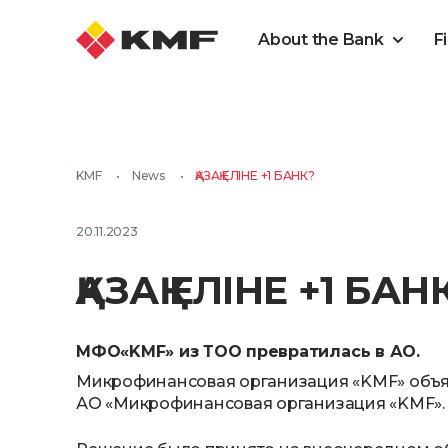
About the Bank
F
KMF
•
News
•
ҚАЗАҚ ЕЛІНЕ +1 БАНК?
20.11.2023
ҚАЗАҚ ЕЛІНЕ +1 БАН
МФО«KMF» из ТОО превратилась в АО.
Микрофинансовая организация «KMF» объя
АО «Микрофинансовая организация «KMF»